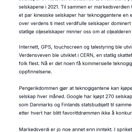
selskapene i 2021. Til sammen er markedsverdien 
et par kinesiske selskaper har teknogigantene en e
over verdens ti mest verdifulle selskaper dominert
statlige oljeselskaper minner oss om at oljealderen 
Internett, GPS, touchscreen og talestyring ble utvikl
Verdensveven ble utviklet i CERN, en statlig skattefi
folk flest. Nå er det noen få kommersielle teknogi
oppfinnelsene.
Pengerikdommen gjør at teknogigantene kan kjøpe 
selskap hver måned. Google har kjøpt 270 selskap
som Danmarks og Finlands statsbudsjett til sammen.
etter hvert har blitt favorittdrømmen ikke å konku
Markedsverdi er jo noe annet enn inntekt. I sprik