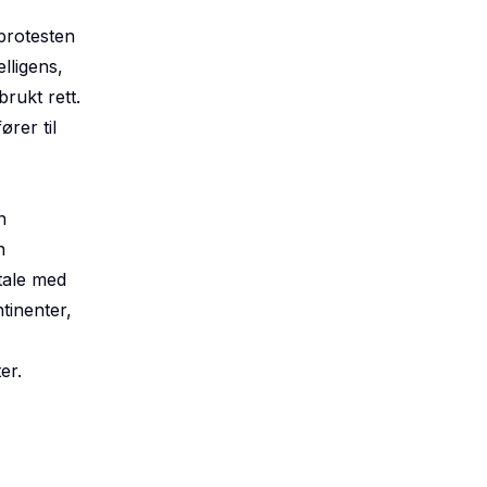
 protesten
lligens,
rukt rett.
rer til
n
n
mtale med
tinenter,
er.