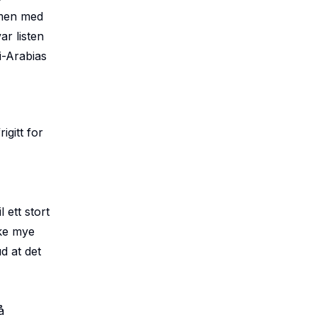
men med
ar listen
i-Arabias
igitt for
ett stort
ike mye
d at det
å