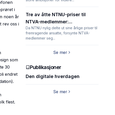
lefonen
prøret i
Tre av åtte NTNU-priser til
am noen år
NTVA-medlemmer:...
t rev oss i
Da NTNU nylig delte ut sine årlige priser til
fremragende ansatte, forsynte NTVA-
medlemmer seg...
Se mer
m
design som
Publikasjoner
te 30
li endret
Den digitale hverdagen
ation).
Se mer
n
k flest.