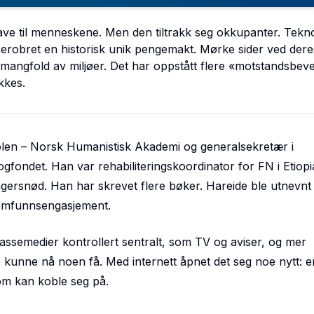
ave til menneskene. Men den tiltrakk seg okkupanter. Tek
erobret en historisk unik pengemakt. Mørke sider ved deres
 mangfold av miljøer. Det har oppstått flere «motstandsbev
kkes.
kolen – Norsk Humanistisk Akademi og generalsekretær i
ondet. Han var rehabiliteringskoordinator for FN i Etiopi
rsnød. Han har skrevet flere bøker. Hareide ble utnevnt ti
 samfunnsengasjement.
 massemedier kontrollert sentralt, som TV og aviser, og mer
 kunne nå noen få. Med internett åpnet det seg noe nytt: e
om kan koble seg på.