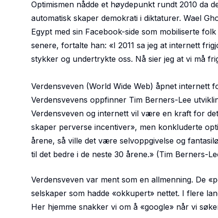
Optimismen nådde et høydepunkt rundt 2010 da den 
automatisk skaper demokrati i diktaturer. Wael Gho
Egypt med sin Facebook-side som mobiliserte folk 
senere, fortalte han: «
I 2011 sa jeg at internett fr
stykker og undertrykte oss. Nå sier jeg at vi må fri
Verdensveven (World Wide Web) åpnet internett fo
Verdensvevens oppfinner Tim Berners-Lee utvikling
Verdensveven og internett vil være en kraft for de
skaper perverse incentiver», men konkluderte optim
årene, så ville det være selvoppgivelse og fantasi
til det bedre i de neste 30 årene.
»
(Tim Berners-Le
Verdensveven var ment som en allmenning. De «per
selskaper som hadde «okkupert» nettet. I flere lan
Her hjemme snakker vi om å «google» når vi søker