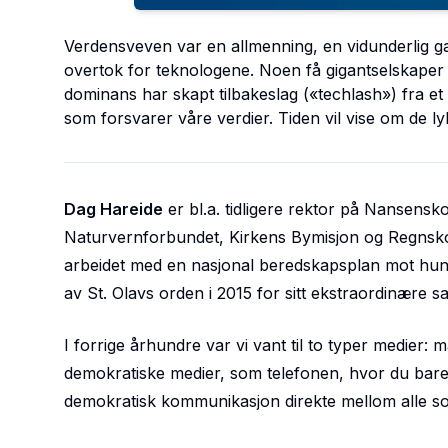
Verdensveven var en allmenning, en vidunderlig g
overtok for teknologene. Noen få gigantselskaper 
dominans har skapt tilbakeslag («techlash») fra et
som forsvarer våre verdier. Tiden vil vise om de ly
Dag Hareide
er bl.a. tidligere rektor på Nansens
Naturvernforbundet, Kirkens Bymisjon og Regnskogf
arbeidet med en nasjonal beredskapsplan mot hunge
av St. Olavs orden i 2015 for sitt ekstraordinære
I forrige århundre var vi vant til to typer medier:
demokratiske medier, som telefonen, hvor du bare
demokratisk kommunikasjon direkte mellom alle s