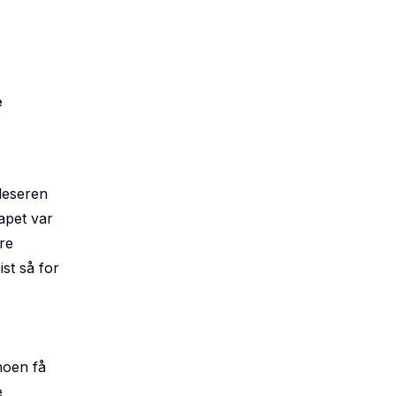
e
leseren
apet var
are
st så for
noen få
e