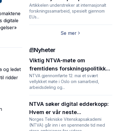
Artikkelen understreker at internasjonalt
forskningssamarbeid, spesielt gjennom
nomaktene
EUs...
 digitale
egelser»
Se mer
Nyheter
Viktig NTVA-møte om
fremtidens forskningspolitikk...
a og ledet
NTVA gjennomførte 12. mai et svært
l ridder
vellykket møte i Oslo om samarbeid,
arbeidsdeling og...
NTVA søker digital edderkopp:
n
Hvem er vår neste...
Norges Tekniske Vitenskapsakademi
(NTVA) går inn i en spennende tid med
store ambisjoner for videre...