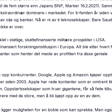
til de fem større enn Japans BNP, Marker 16.2.2021)
. Sam
kstraordinær dominans i markedet. For ti–femten år siden v
 av olje og banker. Nå er ni av ti teknoselskaper. Bare Saud
ikke er over.
et i statlige, skattefinansierte militære prosjekter i USA.
nansiert forskningsinstitusjon i Europa. Alt ble etter hvert fr
ganter som henter det meste av profitten fra disse geniale
opp konkurrenter. Google, Apple og Amazon kjøper opptil 
er siden 2003. Apple har rede kontanter som er omtrent l
 Oppstartsselskaper som truer gigantene, får så feite tilbu
rrere med de store, men å bli kjøpt opp av en av dem.
et ligger muligheten for en boble som kan sprekke. Men ogs