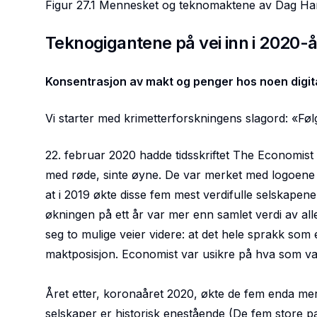
Figur 27.1 Mennesket og teknomaktene av Dag Har
Teknogigantene på vei inn i 2020-
Konsentrasjon av makt og penger hos noen digit
Vi starter med krimetterforskningens slagord: «Fø
22. februar 2020 hadde tidsskriftet The Economis
med røde, sinte øyne. De var merket med logoene
at i 2019 økte disse fem mest verdifulle selskapene
økningen på ett år var mer enn samlet verdi av al
seg to mulige veier videre: at det hele sprakk som 
maktposisjon. Economist var usikre på hva som va
Året etter, koronaåret 2020, økte de fem enda mer
selskaper er historisk enestående
(De fem store pa