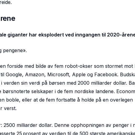
eide.
årene
ale giganter har eksplodert ved inngangen til 2020-åren
lg pengene».
t en forside med bilde av fem robot-okser som stormet mot 
 til Google, Amazon, Microsoft, Apple og Facebook. Budsk
 i verden sin verdi på børsen med 2000 milliarder dollar. B
le børsnoterte selskaper i de fem nordiske landene. Economi
en boble, eller at de fem fortsatte å holde på en overlegen
r verst.
: 2500 milliarder dollar. Denne opphopningen av penger i 
sserte 25 prosent av verdien til de 500 største amerikansk