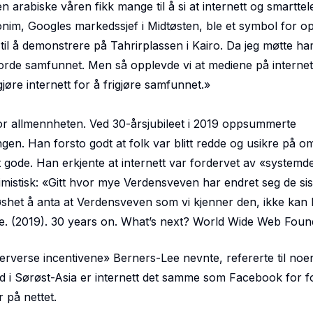
arabiske våren fikk mange til å si at internett og smartte
nim, Googles markedssjef i Midtøsten, ble et symbol for op
til å demonstrere på Tahrirplassen i Kairo. Da jeg møtte h
igjorde samfunnet. Men så opplevde vi at mediene på internet
gjøre internett for å frigjøre samfunnet.
»
r allmennheten. Ved 30-årsjubileet i 2019 oppsummerte
en. Han forsto godt at folk var blitt redde og usikre på o
t gode. Han erkjente at internett var fordervet av «system
istisk: «
Gitt hvor mye Verdensveven har endret seg de sis
løshet å anta at Verdensveven som vi kjenner den, ikke kan b
e. (2019). 30 years on. What’s next? World Wide Web Found
verse incentivene» Berners-Lee nevnte, refererte til noe
d i Sørøst-Asia er internett det samme som Facebook for fol
 på nettet.