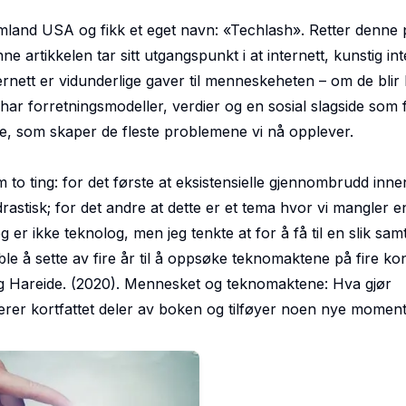
hjemland USA og fikk et eget navn: «Techlash». Retter denne
artikkelen tar sitt utgangspunkt i at internett, kunstig inte
ernett er vidunderlige gaver til menneskeheten – om de blir b
r forretningsmodeller, verdier og en sosial slagside som fø
e, som skaper de fleste problemene vi nå opplever.
om to ting: for det første at eksistensielle gjennombrudd inne
rastisk; for det andre at dette er et tema hvor vi mangler e
g er ikke teknolog, men jeg tenkte at for å få til en slik sa
ble å sette av fire år til å oppsøke teknomaktene på fire kon
g Hareide. (2020). Mennesket og teknomaktene: Hva gjør
rer kortfattet deler av boken og tilføyer noen nye moment