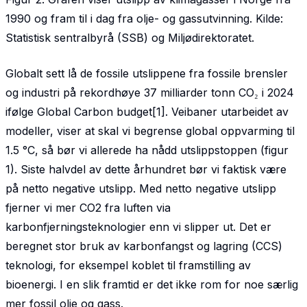
1990 og fram til i dag fra olje- og gassutvinning. Kilde:
Statistisk sentralbyrå (SSB) og Miljødirektoratet.
Globalt sett lå de fossile utslippene fra fossile brensler
og industri på rekordhøye 37 milliarder tonn CO₂ i 2024
ifølge Global Carbon budget[1]. Veibaner utarbeidet av
modeller, viser at skal vi begrense global oppvarming til
1.5 °C, så bør vi allerede ha nådd utslippstoppen (figur
1). Siste halvdel av dette århundret bør vi faktisk være
på netto negative utslipp. Med netto negative utslipp
fjerner vi mer CO2 fra luften via
karbonfjerningsteknologier enn vi slipper ut. Det er
beregnet stor bruk av karbonfangst og lagring (CCS)
teknologi, for eksempel koblet til framstilling av
bioenergi. I en slik framtid er det ikke rom for noe særlig
mer fossil olje og gass.