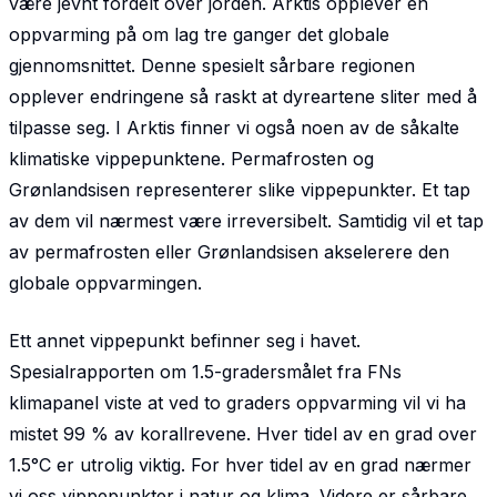
være jevnt fordelt over jorden. Arktis opplever en
oppvarming på om lag tre ganger det globale
gjennomsnittet. Denne spesielt sårbare regionen
opplever endringene så raskt at dyreartene sliter med å
tilpasse seg. I Arktis finner vi også noen av de såkalte
klimatiske vippe­punktene. Permafrosten og
Grønlandsisen representerer slike vippepunkter. Et tap
av dem vil nærmest være irreversibelt. Samtidig vil et tap
av permafrosten eller Grønlandsisen akselerere den
globale oppvarmingen.
Ett annet vippepunkt befinner seg i havet.
Spesialrapporten om 1.5-gradersmålet fra FNs
klimapanel viste at ved to graders oppvarming vil vi ha
mistet 99 % av korallrevene. Hver tidel av en grad over
1.5°C er utrolig viktig. For hver tidel av en grad nærmer
vi oss vippepunkter i natur og klima. Videre er sårbare