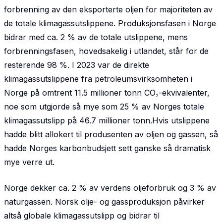
forbrenning av den eksporterte oljen for majoriteten av
de totale klimagassutslippene. Produksjons­fasen i Norge
bidrar med ca. 2 % av de totale utslippene, mens
forbrenningsfasen, hovedsakelig i utlandet, står for de
resterende 98 %. I 2023 var de direkte
klimagassutslippene fra petroleums­virksomheten i
Norge på omtrent 11.5 millioner tonn CO₂-ekvivalenter,
noe som utgjorde så mye som 25 % av Norges totale
klimagassutslipp på 46.7 millioner tonn.Hvis utslippene
hadde blitt allokert til produsenten av oljen og gassen, så
hadde Norges karbonbudsjett sett ganske så dramatisk
mye verre ut.
Norge dekker ca. 2 % av verdens oljeforbruk og 3 % av
naturgassen. Norsk olje- og gassproduksjon påvirker
altså globale klimagassutslipp og bidrar til