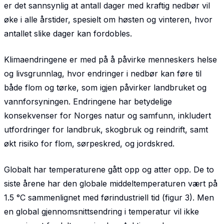
er det sannsynlig at antall dager med kraftig nedbør vil
øke i alle års­tider, spesielt om høsten og vinteren, hvor
antallet slike dager kan fordobles.
Klimaendringene er med på å påvirke menneskers helse
og livsgrunnlag, hvor endringer i nedbør kan føre til
både flom og tørke, som igjen påvirker landbruket og
vannforsyningen. Endringene har betydelige
konsekvenser for Norges natur og samfunn, inkludert
utfordringer for landbruk, skogbruk og reindrift, samt
økt risiko for flom, sørpeskred, og jordskred.
Globalt har temperaturene gått opp og atter opp. De to
siste årene har den globale middel­tempera­turen vært på
1.5 °C sammenlignet med førindustriell tid (figur 3). Men
en global gjennomsnitts­endring i temperatur vil ikke