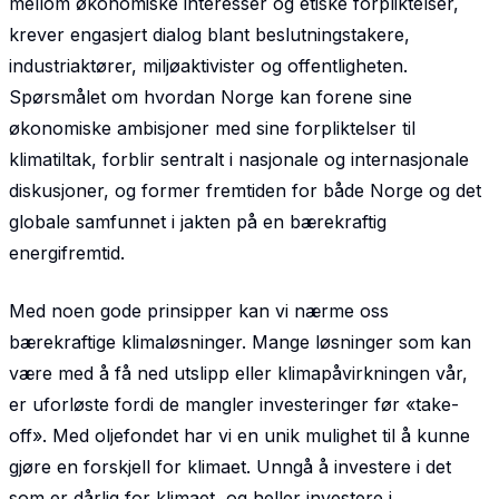
mellom økonomiske interesser og etiske forpliktelser,
krever engasjert dialog blant beslutningstakere,
industriaktører, miljøaktivister og offentligheten.
Spørsmålet om hvordan Norge kan forene sine
økonomiske ambisjoner med sine forpliktelser til
klimatiltak, forblir sentralt i nasjonale og inter­nasjonale
diskusjoner, og former fremtiden for både Norge og det
globale samfunnet i jakten på en bærekraftig
energifremtid.
Med noen gode prinsipper kan vi nærme oss
bærekraftige klimaløsninger. Mange løsninger som kan
være med å få ned utslipp eller klimapåvirkningen vår,
er uforløste fordi de mangler investeringer før «take-
off». Med oljefondet har vi en unik mulighet til å kunne
gjøre en forskjell for klimaet. Unngå å investere i det
som er dårlig for klimaet, og heller investere i