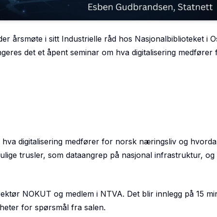
årsmøte i sitt Industrielle råd hos Nasjonalbiblioteket i O
angeres det et åpent seminar om hva digitalisering medfører 
e hva digitalisering medfører for norsk næringsliv og hvord
 mulige trusler, som dataangrep på nasjonal infrastruktur, og
 direktør NOKUT og medlem i NTVA. Det blir innlegg på 15 min
heter for spørsmål fra salen.