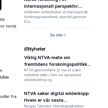
internasjonalt perspektiv:...
Artikkelen understreker at internasjonalt
forskningssamarbeid, spesielt gjennom
slo
EUs...
for norsk
Se mer
Nyheter
Viktig NTVA-møte om
fremtidens forskningspolitikk...
an
NTVA gjennomførte 12. mai et svært
vellykket møte i Oslo om samarbeid,
 både
arbeidsdeling og...
NTVA søker digital edderkopp:
utter fra
Hvem er vår neste...
Norges Tekniske Vitenskapsakademi