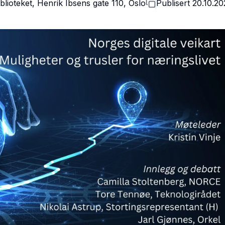
blioteket, Henrik Ibsens gate 110, Oslo
Publisert
20.10.2