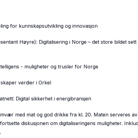
ling for kunnskapsutvikling og innovasjon
ntant Høyre): Digitalisering i Norge – det store bildet sett 
telligens - muligheter og trusler for Norge
 skaper verdier i Orkel
tnett: Digital sikkerhet i energibransjen
 samvær med mat og god drikke fra kl. 20. Maten serveres a
ortsette diskusjonen om digitaliseringens muligheter. Inklud
.