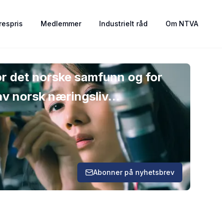
espris
Medlemmer
Industrielt råd
Om NTVA
 for det norske samfunn og for
av norsk næringsliv...
Abonner på nyhetsbrev