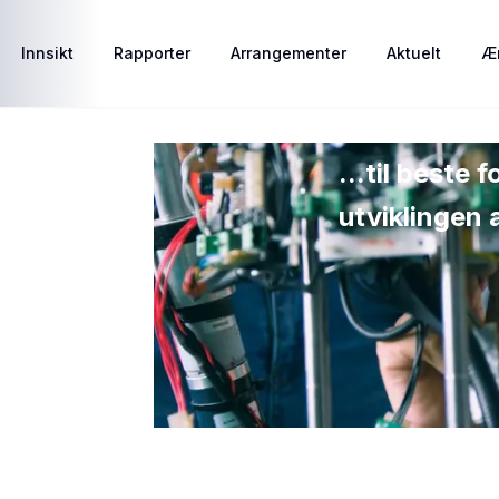
Innsikt
Rapporter
Arrangementer
Aktuelt
Ær
...til beste
utviklingen 