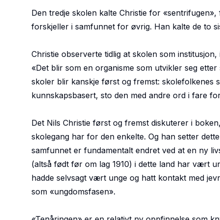
Den tredje skolen kalte Christie for «
sentrifugen
»,
forskjeller i samfunnet for øvrig. Han kalte de to s
Christie observerte tidlig at skolen som institusjon, i
«
Det blir som en organisme som utvikler seg etter 
skoler blir kanskje først og fremst: skolefolkenes 
kunnskapsbasert, sto den med andre ord i fare for 
Det Nils Christie først og fremst diskuterer i bok
skolegang har for den enkelte. Og han setter dett
samfunnet er fundamentalt endret ved at en ny livs
(altså født før om lag 1910) i dette land har vært 
hadde selvsagt vært unge og hatt kontakt med jevn
som «ungdomsfasen».
«Tenåringen» er en relativt ny oppfinnelse som kn