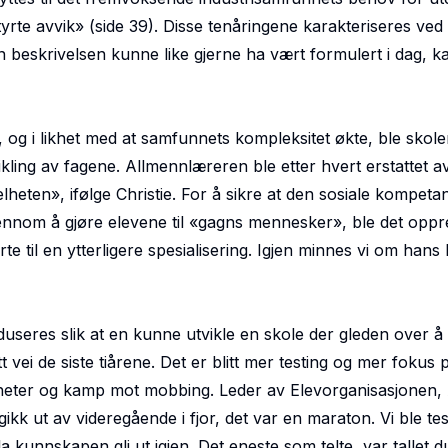
tyrte avvik
»
(side 39).
Disse tenåringene karakteriseres ved 
 beskrivelsen kunne like gjerne ha vært formulert i dag, k
 og i likhet med at samfunnets kompleksitet økte, ble skol
ikling av fagene. Allmennlæreren ble etter hvert erstattet a
lheten», ifølge Christie. For å sikre at den sosiale kompet
nnom å gjøre elevene til «gagns mennesker», ble det oppre
rte til en ytterligere spesialisering. Igjen minnes vi om hans
useres slik at en kunne utvikle en skole der gleden over å
t vei de siste tiårene. Det er blitt mer testing og mer fokus 
heter og kamp mot mobbing. Leder av Elevorganisasjonen, 
ikk ut av videregående i fjor, det var en maraton. Vi ble test
la kunnskapen gli ut igjen. Det eneste som telte, var tallet d