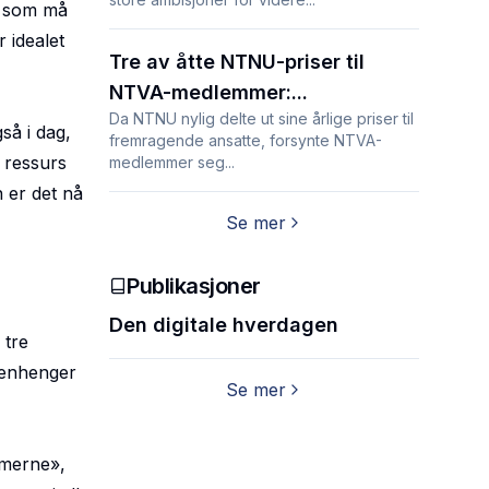
r som må
 idealet
Tre av åtte NTNU-priser til
NTVA-medlemmer:...
Da NTNU nylig delte ut sine årlige priser til
så i dag,
fremragende ansatte, forsynte NTVA-
 ressurs
medlemmer seg...
 er det nå
Se mer
Publikasjoner
Den digitale hverdagen
 tre
mmenhenger
Se mer
ommerne
»,