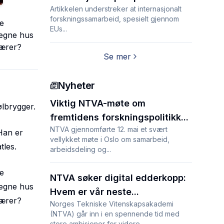
Artikkelen understreker at internasjonalt
forskningssamarbeid, spesielt gjennom
ne
EUs...
 egne hus
lærer?
Se mer
Nyheter
Viktig NTVA-møte om
ølbrygger.
fremtidens forskningspolitikk...
NTVA gjennomførte 12. mai et svært
Han er
vellykket møte i Oslo om samarbeid,
tles.
arbeidsdeling og...
ne
NTVA søker digital edderkopp:
 egne hus
Hvem er vår neste...
lærer?
Norges Tekniske Vitenskapsakademi
(NTVA) går inn i en spennende tid med
store ambisjoner for videre...