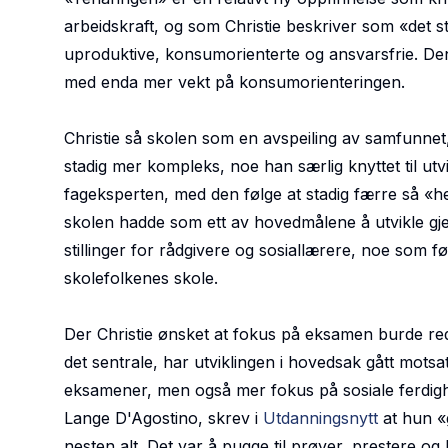
arbeidskraft, og som Christie beskriver som «
det s
uproduktive, konsumorienterte og ansvarsfrie. Den
med enda mer vekt på konsumorienteringen.
Christie så skolen som en avspeiling av samfunnet,
stadig mer kompleks, noe han særlig knyttet til utv
fageksperten, med den følge at stadig færre så «he
skolen hadde som ett av hovedmålene å utvikle gje
stillinger for rådgivere og sosiallærere, noe som fø
skolefolkenes skole.
Der Christie ønsket at fokus på eksamen burde red
det sentrale, har utviklingen i hovedsak gått motsat
eksamener, men også mer fokus på sosiale ferdig
Lange D'Agostino, skrev i
Utdanningsnytt
at hun «g
nesten alt. Det var å pugge til prøver, prestere og 