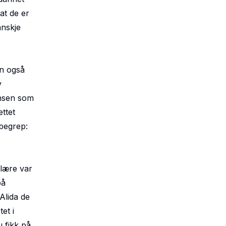
at de er
anskje
en også
v
ansen som
ttet
 begrep:
 lære var
på
Alida de
et i
u fikk på