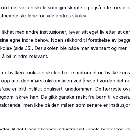
 fordi det var en skole som gjenskapte og også ofte forsterk
istnevnte skolene for «
de andres skole
».
 likhet med andre institusjoner, lever sitt eget liv etter at de
sine egne indre behov. Noen stikkord til forståelse av begg
skole
»
(side 35)
. Der skolen ble både mer avansert og mer
å bli mindre relevant.
en, er hvilken funksjon skolen har i samfunnet og hvilke ko
e opp mot den «førskoliske» tiden ved å vise hvordan det n
fase er blitt institusjonalisert: ungdommen. De færreste ov
ungdom, skrev han. De gikk ganske raskt fra barn til voksen
aldrende, men ikke på den måten som senere er institusjon
yttes til det fremvoksende industrisamfunnets behov for u