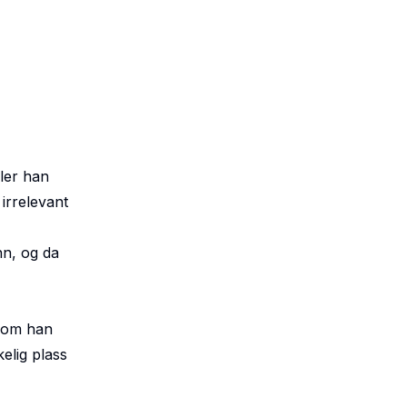
aler han
 irrelevant
nn, og da
 som han
kelig plass