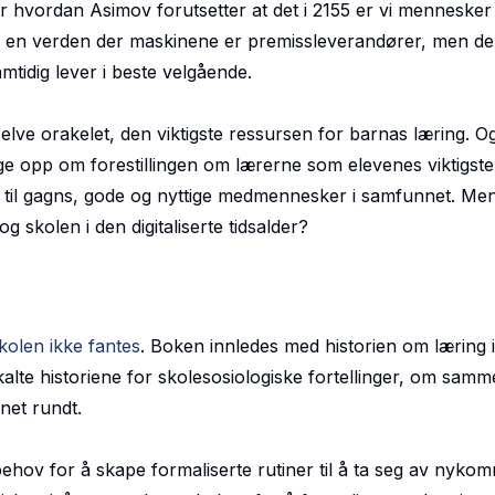
er hvordan Asimov forutsetter at det i 2155 er vi menneske
r en verden der maskinene er premissleverandører, men der
idig lever i beste velgående.
lve orakelet, den viktigste ressursen for barnas læring. Og
ge opp om forestillingen om lærerne som elevenes viktigste
rt til gagns, gode og nyttige medmennesker i samfunnet. Men
g skolen i den digitaliserte tidsalder?
kolen ikke fantes
. Boken innledes med historien om læring i
kalte historiene for skolesosiologiske fortellinger, om sa
net rundt.
behov for å skape formaliserte rutiner til å ta seg av nyk