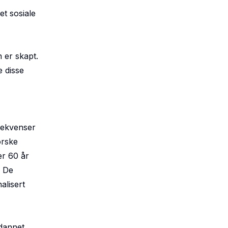
et sosiale
n er skapt.
e disse
nsekvenser
orske
er 60 år
. De
alisert
tdannet