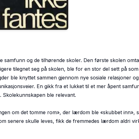
 tre samfunn og de tilhørende skoler. Den første skolen omt
gere tilegnet seg på skolen, ble for en stor del sett på som
 bygder ble knyttet sammen gjennom nye sosiale relasjoner og
kasjonsveier. En gikk fra et lukket til et mer åpent samfu
. Skolekunnskapen ble relevant.
lingen om det tomme rom
», der lærdom ble «skubbet inn»,
v som senere skulle leves, fikk de fremmedes lærdom aldri vir