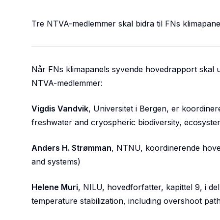
Tre NTVA-medlemmer skal bidra til FNs klimapan
Når FNs klimapanels syvende hovedrapport skal uta
NTVA-medlemmer:
Vigdis Vandvik
, Universitet i Bergen, er koordiner
freshwater and cryospheric biodiversity, ecosystem
Anders H. Strømman
, NTNU, koordinerende hovedfo
and systems)
Helene Muri
, NILU, hovedforfatter, kapittel 9, i
temperature stabilization, including overshoot pa