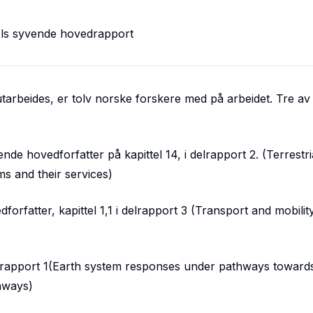
els syvende hovedrapport
rbeides, er tolv norske forskere med på arbeidet. Tre av 
ende hovedforfatter på kapittel 14, i delrapport 2. (Terrestri
s and their services)
rfatter, kapittel 1,1 i delrapport 3 (Transport and mobilit
 delrapport 1(Earth system responses under pathways toward
thways)