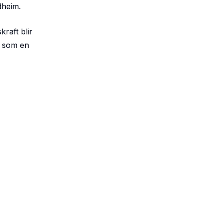
dheim.
raft blir
r som en