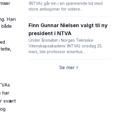
emaer
(NTVA) går inn i en spennende tid med
store ambisjoner for videre...
ng
. Han
Finn Gunnar Nielsen valgt til ny
n både
president i NTVA
Under årsmøtet i Norges Tekniske
med
Vitenskapsakademi (NTVA) onsdag 25.
tette,
mars, ble professor emeritus...
Se mer
TVAs
n har
er svært
 og