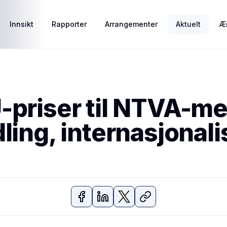
Innsikt
Rapporter
Arrangementer
Aktuelt
Ær
U-priser til NTVA-
ling, internasjonali