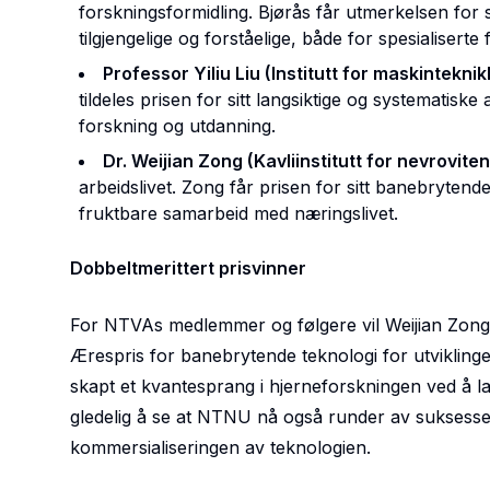
forskningsformidling
. Bjørås får utmerkelsen for
tilgjengelige og forståelige, både for spesialisert
Professor Yiliu Liu (Institutt for maskintekni
tildeles prisen for sitt langsiktige og systematis
forskning og utdanning.
Dr. Weijian Zong (Kavliinstitutt for nevrovite
arbeidslivet
. Zong får prisen for sitt banebrytende
fruktbare samarbeid med næringslivet.
Dobbeltmerittert prisvinner
For NTVAs medlemmer og følgere vil Weijian Zong væ
Ærespris for banebrytende teknologi
for utvikling
skapt et kvantesprang i hjerneforskningen ved å la 
gledelig å se at NTNU nå også runder av suksesse
kommersialiseringen av teknologien.