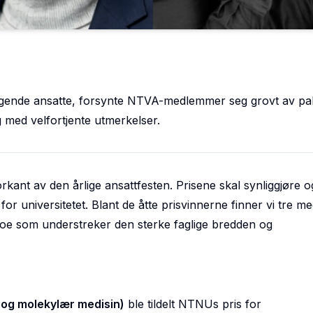
mragende ansatte, forsynte NTVA-medlemmer seg grovt av pal
g med velfortjente utmerkelser.
orkant av den årlige ansattfesten. Prisene skal synliggjøre 
for universitetet. Blant de åtte prisvinnerne finner vi tre 
e som understreker den sterke faglige bredden og
k og molekylær medisin)
ble tildelt
NTNUs pris for