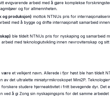
 sitt evigvarende arbeid med å gjøre komplekse forskningst
e fagmiljøer og for allmennheten.
kk og produksjon)
mottok
NTNUs pris for internasjonaliseri
ke arbeid med å bygge og drifte internasjonalt samarbeid inne
nskap)
ble tildelt
NTNUs pris for nyskaping og samarbeid 
 arbeid med teknologiutvikling innen nevrovitenskap og sitt 
re et velkjent navn. Allerede i fjor høst ble han tildelt
N
en av det ultralette miniatyrmikroskopet Mini2P. Teknologie
forskere studere hjerneaktivitet i fritt bevegende dyr. Det 
n ved å gi Zong sin nyskapingspris for det samme arbeidet