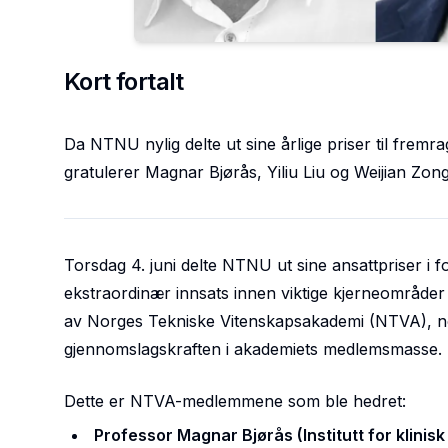
Kort fortalt
Da NTNU nylig delte ut sine årlige priser til fre
gratulerer Magnar Bjørås, Yiliu Liu og Weijian Zon
Torsdag 4. juni delte NTNU ut sine ansattpriser i f
ekstraordinær innsats innen viktige kjerneområder 
av Norges Tekniske Vitenskapsakademi (NTVA), no
gjennomslagskraften i akademiets medlemsmasse.
Dette er NTVA-medlemmene som ble hedret:
Professor Magnar Bjørås (Institutt for klinis