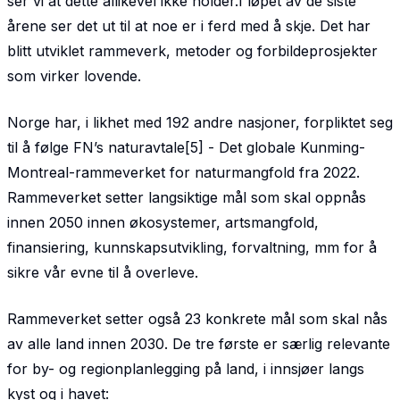
ser vi at dette allikevel ikke holder.I løpet av de siste
årene ser det ut til at noe er i ferd med å skje. Det har
blitt utviklet rammeverk, metoder og forbildeprosjekter
som virker lovende.
Norge har, i likhet med 192 andre nasjoner, forpliktet seg
til å følge FN’s naturavtale[5] - Det globale Kunming-
Montreal-rammeverket for naturmangfold fra 2022.
Rammeverket setter langsiktige mål som skal oppnås
innen 2050 innen økosystemer, artsmangfold,
finansiering, kunnskapsutvikling, forvaltning, mm for å
sikre vår evne til å overleve.
Rammeverket setter også 23 konkrete mål som skal nås
av alle land innen 2030. De tre første er særlig relevante
for by- og regionplanlegging på land, i innsjøer langs
kyst og i havet: