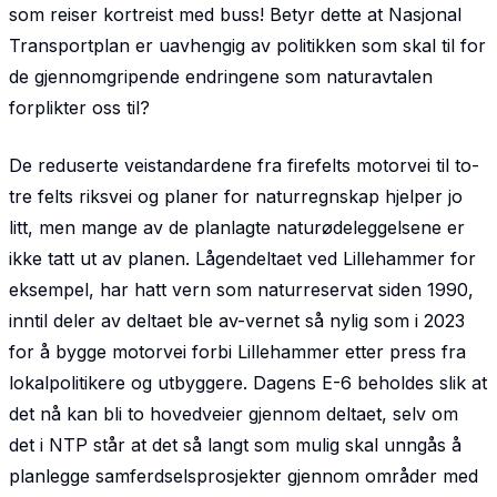
som reiser kortreist med buss! Betyr dette at Nasjonal
Transport­plan er uavhengig av politikken som skal til for
de gjennomgripende endringene som naturavtalen
forplikter oss til?
De reduserte veistandardene fra firefelts motorvei til to-
tre felts riksvei og planer for naturregnskap hjelper jo
litt, men mange av de planlagte naturødeleggelsene er
ikke tatt ut av planen. Lågendeltaet ved Lillehammer for
eksempel, har hatt vern som naturreservat siden 1990,
inntil deler av deltaet ble av-vernet så nylig som i 2023
for å bygge motorvei forbi Lillehammer etter press fra
lokalpolitikere og utbyggere. Dagens E-6 beholdes slik at
det nå kan bli to hovedveier gjennom deltaet, selv om
det i NTP står at det så langt som mulig skal unngås å
planlegge samferdselsprosjekter gjennom områder med