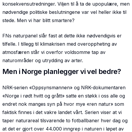
konsekvensutredninger. Viljen til å ta de upopulære, men
nødvendige politiske beslut­ningene var vel heller ikke til
stede. Men vi har blitt smartere?
FNs naturpanel slår fast at dette ikke nødvendigvis er
tilfelle. I tillegg til klimakrisen med overopp­heting av
atmosfæren står vi overfor voldsomme tap av
naturområder og utrydding av arter.
Men i Norge planlegger vi vel bedre?
NRK-serien «Oppsynsmannen» og NRK-dokumentaren
«Norge i rødt hvitt og grått» satte en støkk i oss alle og
endret nok manges syn på hvor mye «ren natur» som
faktisk finnes i det vakre landet vårt. Serien viser at vi
taper naturareal tilsvarende to fotballbaner hver dag og
at det er gjort over 44.000 inngrep i naturen i løpet av