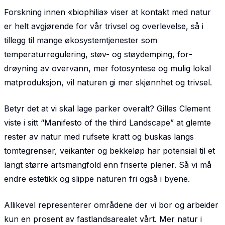
Forskning innen «biophilia» viser at kontakt med natur
er helt avgjørende for vår trivsel og overlevelse, så i
tillegg til mange økosystemtjenester som
temperaturregulering, støv- og støydemping, for­
drøyning av overvann, mer fotosyntese og mulig lokal
matproduksjon, vil naturen gi mer skjønnhet og trivsel.
Betyr det at vi skal lage parker overalt? Gilles Clement
viste i sitt “Manifesto of the third Landscape” at glemte
rester av natur med rufsete kratt og buskas langs
tomtegrenser, veikanter og bekkeløp har potensial til et
langt større artsmangfold enn friserte plener. Så vi må
endre estetikk og slippe naturen fri også i byene.
Allikevel representerer områdene der vi bor og arbeider
kun en prosent av fastlandsarealet vårt. Mer natur i