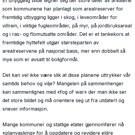
Et uhyggelig bilde tegner seg der store deler av arealene
som kommunene har planlagt som areal­reserver for
fremtidig utbygging ligger i skog, i leveområder for
villrein, i viktige fugleområder, på myr, på jordbruksareal
og i ras- og flomutsatte områder. Det er et tankekors at
fremtidige hyttefelt utgjør størsteparten av
arealreservene på nasjonal basis, mer enn dobbelt så
mye som er avsatt til boligformål.
Det kan vel ikke være slik at disse planene uttrykker vår
samtids behov og vilje? Mangelen på sammenhenger
kan sammenlignes med «fog of war» der man ikke ser
det store bildet og må orientere seg ut fra utdatert og
snever informasjon.
Mange kommuner og statlige etater gjennomfører nå
«planvasking» for å oppdatere og revidere eldre