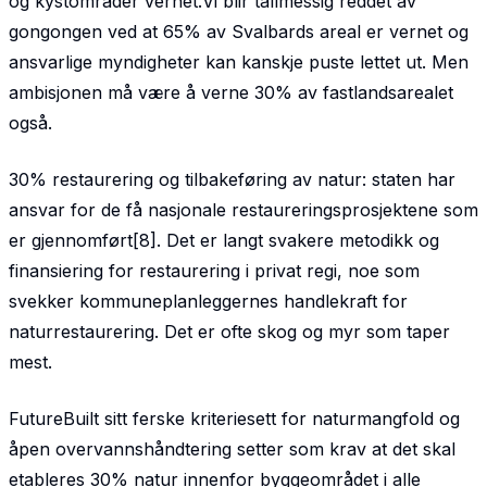
og kystområder vernet.Vi blir tallmessig reddet av
gongongen ved at 65% av Svalbards areal er vernet og
ansvarlige myndigheter kan kanskje puste lettet ut. Men
ambisjonen må være å verne 30% av fastlandsarealet
også.
30% restaurering og tilbakeføring av natur: staten har
ansvar for de få nasjonale restaurerings­prosjektene som
er gjennomført[8]. Det er langt svakere metodikk og
finansiering for restaurering i privat regi, noe som
svekker kommuneplanleggernes handlekraft for
naturrestaurering. Det er ofte skog og myr som taper
mest.
FutureBuilt sitt ferske kriteriesett for naturmangfold og
åpen overvannshåndtering setter som krav at det skal
etableres 30% natur innenfor byggeområdet i alle