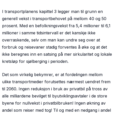
I transportplanens kapittel 3 legger man til grunn en
generell vekst i transportbehovet på mellom 40 og 50
prosent. Med en befolkningsvekst fra 5,4 millioner til 6,1
millioner i samme tidsintervall er det kanskje ikke
overraskende, selv om man kan undre seg over at
forbruk og reisevaner stadig forventes å øke og at det
ikke beregnes inn en satsing på mer sirkularitet og lokale
kretsløp for sjølberging i perioden.
Det som virkelig bekymrer, er at fordelingen mellom
ulike transportmedier forutsettes nærmest uend­ret frem
til 2060. Ingen reduksjon i bruk av privatbil på tross av
alle milliardene bevilget til by­utviklingsavtaler i de store
byene for nullvekst i privatbilbruken! Ingen økning av
andel som reiser med tog! Til og med en nedgang i andel