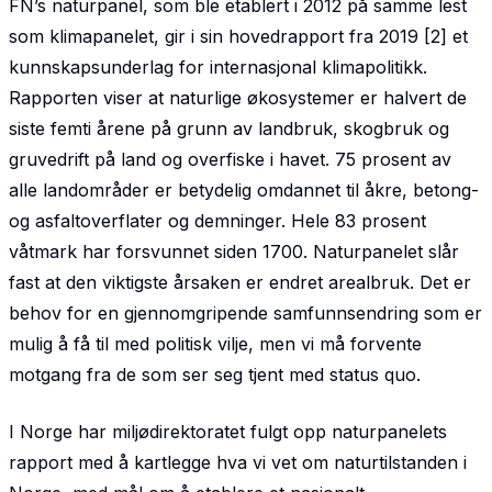
FN’s naturpanel, som ble etablert i 2012 på samme lest
som klimapanelet, gir i sin hovedrapport fra 2019 [2] et
kunnskapsunderlag for internasjonal klimapolitikk.
Rapporten viser at naturlige økosystemer er halvert de
siste femti årene på grunn av landbruk, skogbruk og
gruvedrift på land og overfiske i havet. 75 prosent av
alle landområder er betydelig omdannet til åkre, betong-
og asfaltoverflater og demninger. Hele 83 prosent
våtmark har forsvunnet siden 1700. Naturpanelet slår
fast at den viktigste årsaken er endret arealbruk. Det er
behov for en gjennomgripende samfunnsendring som er
mulig å få til med politisk vilje, men vi må forvente
motgang fra de som ser seg tjent med status quo.
I Norge har miljødirektoratet fulgt opp naturpanelets
rapport med å kartlegge hva vi vet om naturtilstanden i