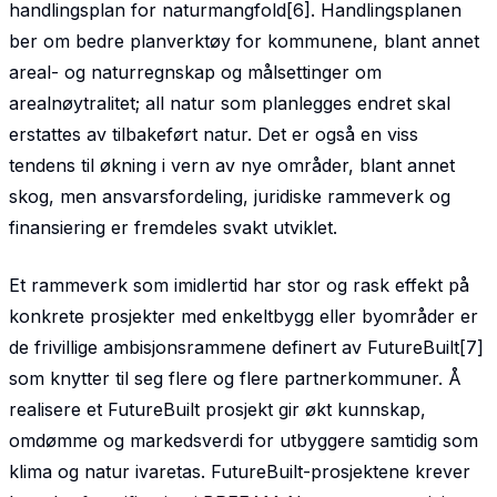
handlingsplan for naturmangfold[6]. Handlings­planen
ber om bedre planverktøy for kommunene, blant annet
areal- og naturregnskap og mål­settinger om
arealnøytralitet; all natur som planlegges endret skal
erstattes av tilbakeført natur. Det er også en viss
tendens til økning i vern av nye områder, blant annet
skog, men ansvarsfordeling, juridiske rammeverk og
finansiering er fremdeles svakt utviklet.
Et rammeverk som imidlertid har stor og rask effekt på
konkrete prosjekter med enkeltbygg eller byområder er
de frivillige ambisjonsrammene definert av FutureBuilt[7]
som knytter til seg flere og flere partnerkommuner. Å
realisere et FutureBuilt prosjekt gir økt kunnskap,
omdømme og markedsverdi for utbyggere samtidig som
klima og natur ivaretas. FutureBuilt-prosjektene krever