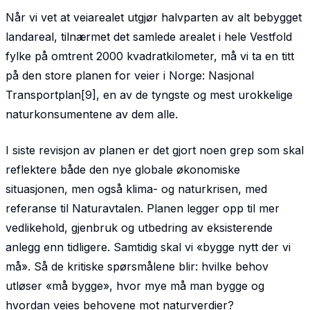
Når vi vet at veiarealet utgjør halvparten av alt bebygget
landareal, tilnærmet det samlede arealet i hele Vestfold
fylke på omtrent 2000 kvadratkilometer, må vi ta en titt
på den store planen for veier i Norge: Nasjonal
Transportplan[9], en av de tyngste og mest urokkelige
naturkonsumentene av dem alle.
I siste revisjon av planen er det gjort noen grep som skal
reflektere både den nye globale økonomiske
situasjonen, men også klima- og naturkrisen, med
referanse til Naturavtalen. Planen legger opp til mer
vedlikehold, gjenbruk og utbedring av eksisterende
anlegg enn tidligere. Samtidig skal vi «bygge nytt der vi
må». Så de kritiske spørsmålene blir: hvilke behov
utløser «må bygge», hvor mye må man bygge og
hvordan veies behovene mot naturverdier?