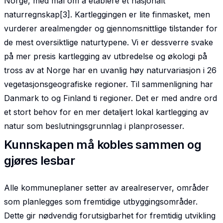
Norge, med mål om å etablere et nasjonalt
naturregnskap[3]. Kartleggingen er lite finmasket, men
vurderer arealmengder og gjennomsnittlige tilstander for
de mest oversiktlige naturtypene. Vi er dessverre svake
på mer presis kartlegging av utbredelse og økologi på
tross av at Norge har en uvanlig høy naturvariasjon i 26
vegetasjonsgeografiske regioner. Til sammenligning har
Danmark to og Finland ti regioner. Det er med andre ord
et stort behov for en mer detaljert lokal kartlegging av
natur som beslutningsgrunnlag i planprosesser.
Kunnskapen må kobles sammen og
gjøres lesbar
Alle kommuneplaner setter av arealreserver, områder
som planlegges som fremtidige utbyggings­områder.
Dette gir nødvendig forutsigbarhet for fremtidig utvikling