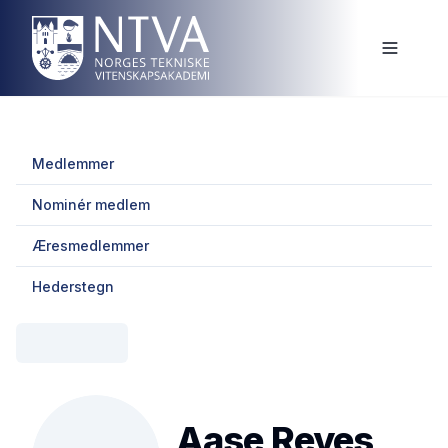
Medlemmer
Nominér medlem
Æresmedlemmer
Hederstegn
Aase Reyes