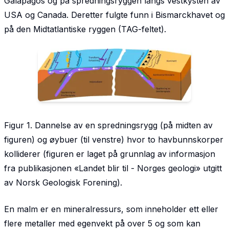
Galapagos og på spredningsryggen langs vestkysten av
USA og Canada. Deretter fulgte funn i Bismarckhavet og
på den Midtatlantiske ryggen (TAG-feltet).
Figur 1. Dannelse av en spredningsrygg (på midten av
figuren) og øybuer (til venstre) hvor to havbunnskorper
kolliderer (figuren er laget på grunnlag av informasjon
fra publikasjonen
«
Landet blir til - Norges geologi» utgitt
av Norsk Geologisk Forening).
En malm er en mineralressurs, som inneholder ett eller
flere metaller med egenvekt på over 5 og som kan