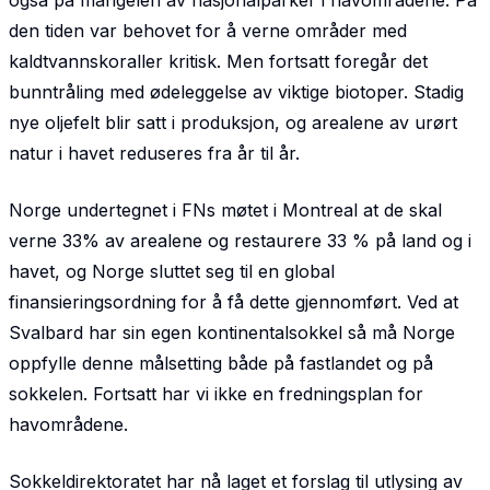
også på mangelen av nasjonalparker i havområdene. På
den tiden var behovet for å verne områder med
kaldtvannskoraller kritisk. Men fortsatt foregår det
bunntråling med ødeleggelse av viktige biotoper. Stadig
nye oljefelt blir satt i produksjon, og arealene av urørt
natur i havet reduseres fra år til år.
Norge undertegnet i FNs møtet i Montreal at de skal
verne 33% av arealene og restaurere 33 % på land og i
havet, og Norge sluttet seg til en global
finansieringsordning for å få dette gjennomført. Ved at
Svalbard har sin egen kontinentalsokkel så må Norge
oppfylle denne målsetting både på fastlandet og på
sokkelen. Fortsatt har vi ikke en fredningsplan for
havområdene.
Sokkeldirektoratet har nå laget et forslag til utlysing av