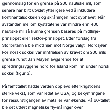
gjennomslag for en grense på 200 nautiske mil, som
senere har blitt utvidet ytterligere ved å inkludere
kontinentalsokkelen og skråningen mot dyphavet. Når
avstanden mellom kyststatene var mindre enn 400
nautiske mil så kunne grensen baseres på midtlinje-
prinsippet eller sektor-prinsippet. Etter forslag fra
Storbritannia ble midtlinjen mot Norge valgt i Nordsjøen.
For norsk sokkel var innfrielsen av kravet om 200 mils
grense rundt Jan Mayen avgjørende for at
spredningsryggene nord for Island kom inn under norsk
sokkel (figur 3).
På femtitallet hadde verden opplevd etterkrigstidens
sterke vekst, som var ledet av USA, og bekymringene
for ressurstilgangen av metaller var økende. På 60-tallet
ble det utført magnetiske fly-målinger over