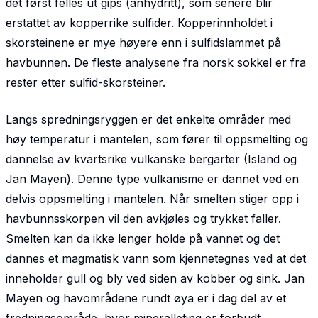
det først felles ut gips (anhydritt), som senere blir
erstattet av kopperrike sulfider. Kopperinnholdet i
skorsteinene er mye høyere enn i sulfidslammet på
havbunnen. De fleste analysene fra norsk sokkel er fra
rester etter sulfid-skorsteiner.
Langs spredningsryggen er det enkelte områder med
høy temperatur i mantelen, som fører til oppsmelting og
dannelse av kvartsrike vulkanske bergarter (Island og
Jan Mayen). Denne type vulkanisme er dannet ved en
delvis oppsmelting i mantelen. Når smelten stiger opp i
havbunnsskorpen vil den avkjøles og trykket faller.
Smelten kan da ikke lenger holde på vannet og det
dannes et magmatisk vann som kjennetegnes ved at det
inneholder gull og bly ved siden av kobber og sink. Jan
Mayen og havområdene rundt øya er i dag del av et