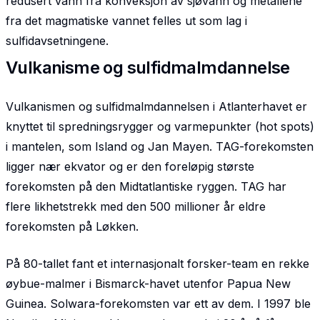
redusert vann fra konveksjon av sjøvann og metallene
fra det magmatiske vannet felles ut som lag i
sulfidavsetningene.
Vulkanisme og sulfidmalmdannelse
Vulkanismen og sulfidmalmdannelsen i Atlanterhavet er
knyttet til spredningsrygger og varmepunkter (hot spots)
i mantelen, som Island og Jan Mayen. TAG-forekomsten
ligger nær ekvator og er den foreløpig største
forekomsten på den Midtatlantiske ryggen. TAG har
flere likhetstrekk med den 500 millioner år eldre
forekomsten på Løkken.
På 80-tallet fant et internasjonalt forsker-team en rekke
øybue-malmer i Bismarck-havet utenfor Papua New
Guinea. Solwara-forekomsten var ett av dem. I 1997 ble