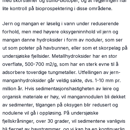
med skorsteiner og sulfid-biotoper, og at regjeringen har
lite kontroll på bioprospektering i disse områdene.
Jern og mangan er løselig i vann under reduserende
forhold, men med høyere oksygeninnhold vil jern og
mangan danne hydroksider i form av noduler, som ser
ut som poteter på havbunnen, eller som et skorpelag på
undersjøiske fjellsider. Metallhydroksider har en stor
overflate, 500-700 m2/g, som har en sterk evne til å
adsorbere toverdige tungmetaller. Utfellingen av jern-
manganhydroksider går veldig sakte, dvs. 1-10 mm pr.
million år. Hvis sedimentasjonshastigheten av leire og
organisk materiale er høy, vil mangannodulen bli dekket
av sedimenter, tilgangen på oksygen blir redusert og
nodulene vil gå i oppløsing. På undersjøiske
fjellskråninger, over 30 grader, vil sedimentene vanligvis
bli fjernet av havstrømmer, og vi kan ha en kontinuerlig