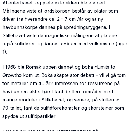
Atlanterhavet, og platetektonikken ble etablert.
Målingene viste at jordskorpen består av plater som
driver fra hverandre ca. 2 - 7 cm /år og at ny
havbunnskorpe dannes på spredning­sryggene. I
Stillehavet viste de magnetiske målingene at platene
også kolliderer og danner øybuer med vulkanisme (figur
1).
I 1968 ble Romaklubben dannet og boka «Limits to
Growth» kom ut. Boka skapte stor debatt – vil vi gå tom
for metaller om 40 år? Interessen for ressursene på
havbunnen økte. Først fant de flere områder med
mangannoduler i Stillehavet, og senere, på slutten av
70-tallet, fant de sulfid­forekomster og skorsteiner som
spydde ut sulfidpartikler.