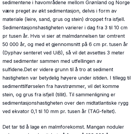
sedimentene i havområdene mellom Grønland og Norge
være preget av økt sedimentasjon, delvis i form av
materiale (leire, sand, grus og stein) droppet fra isfjell.
Sedimentasjonshastigheten varierer i dag fra 3 til 10 cm
pr tusen år. Hvis vi sier at malmdannelsen tar omtrent
50 000 år, og med et gjennomsnitt på 6 cm pr. tusen år
(Dyphav senteret ved UiB), så vil det avsettes 3 meter
med sedimenter sammen med utfellingen av
sulfidene.Det er videre grunn til å tro at sediment
hastigheten var betydelig høyere under istiden. I tillegg til
sedimenttilførselen fra havstrømmer, vil det komme
stein, og grus fra isfjell (tillit). Til sammenligning er
sedimentasjonshastigheten over den midtatlantiske rygg
ved ekvator 0,1 til 10 mm pr. tusen år (TAG-feltet).
Det tar tid å lage en malmforekomst. Mangan noduler