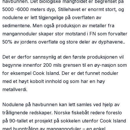
havbunnen. Det biologiske mangfoldet er begrenset på
5000 -6000 meters dyp, Stillehavet er enormt stort, og
nodulene er lett tilgjengelige på overflaten av
sedimentene. Men også produksjon av metaller fra
mangannoduler skaper stor motstand i FN som forvalter
50% av jordens overflate og store deler av dyphavene..
Det er derfor sannsynlig at den første produksjonen vil
begynne innenfor 200 mils grensen til en øy-nasjon som
for eksempel Cook Island. Der er det funnet noduler
med et høyt kobolt innhold og som har en høy
metallverdi.
Nodulene på havbunnen kan lett samles ved hjelp av
trållignende redskaper. Norske fiskebåt redere foreslo
på 90-tallet et prosjekt på sokkelen utenfor Cook Island
med bunntråling av mangannoduler – en enkel