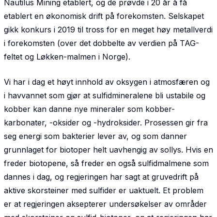
Nautilus Mining etablert, og de prøvde i 20 år å få
etablert en økonomisk drift på forekomsten. Selskapet
gikk konkurs i 2019 til tross for en meget høy metallverdi
i forekomsten (over det dobbelte av verdien på TAG-
feltet og Løkken-malmen i Norge).
Vi har i dag et høyt innhold av oksygen i atmosfæren og
i havvannet som gjør at sulfidmineralene bli ustabile og
kobber kan danne nye mineraler som kobber-
karbonater, -oksider og -hydroksider. Prosessen gir fra
seg energi som bakterier lever av, og som danner
grunnlaget for biotoper helt uavhengig av sollys. Hvis en
freder biotopene, så freder en også sulfidmalmene som
dannes i dag, og regjeringen har sagt at gruvedrift på
aktive skorsteiner med sulfider er uaktuelt. Et problem
er at regjeringen aksepterer undersøkelser av områder