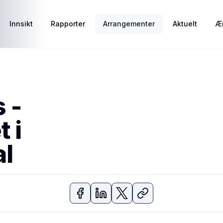
Innsikt
Rapporter
Arrangementer
Aktuelt
Ær
 -
 i
al