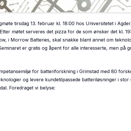
møte tirsdag 13. februar kl. 18:00 hos Universitetet i Agder
tter møtet serveres det pizza for de som ønsker det kl. 19
ow, i Morrow Batteries, skal snakke blant annet om teknol
Seminaret er gratis og åpent for alle interesserte, men på 
petansemiljø for batteriforskning i Grimstad med 80 forsk
eknologier og levere kundetilpassede batteriløsninger i stor 
al. Foredraget vi belyse: