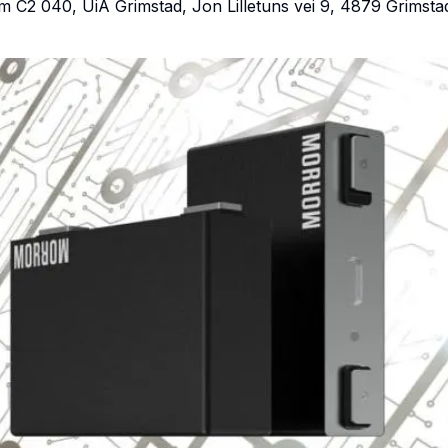
m C2 040, UiA Grimstad, Jon Lilletuns vei 9, 4879 Grimsta