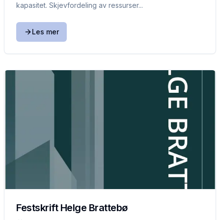
kapasitet. Skjevfordeling av ressurser...
Les mer
Festskrift Helge Brattebø